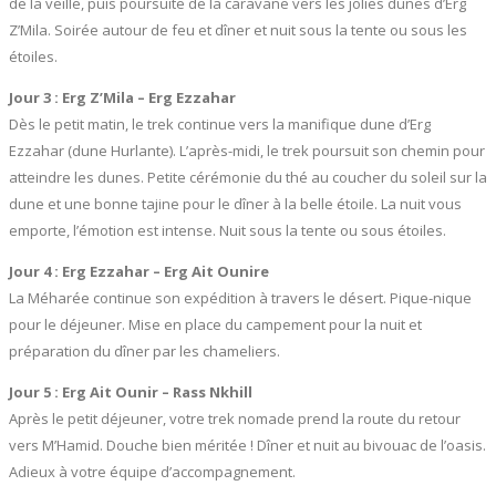
de la veille, puis poursuite de la caravane vers les jolies dunes d’Erg
Z’Mila. Soirée autour de feu et dîner et nuit sous la tente ou sous les
étoiles.
Jour 3 : Erg Z’Mila – Erg Ezzahar
Dès le petit matin, le trek continue vers la manifique dune d’Erg
Ezzahar (dune Hurlante). L’après-midi, le trek poursuit son chemin pour
atteindre les dunes. Petite cérémonie du thé au coucher du soleil sur la
dune et une bonne tajine pour le dîner à la belle étoile. La nuit vous
emporte, l’émotion est intense. Nuit sous la tente ou sous étoiles.
Jour 4 : Erg Ezzahar – Erg Ait Ounire
La Méharée continue son expédition à travers le désert. Pique-nique
pour le déjeuner. Mise en place du campement pour la nuit et
préparation du dîner par les chameliers.
Jour 5 : Erg Ait Ounir – Rass Nkhill
Après le petit déjeuner, votre trek nomade prend la route du retour
vers M’Hamid. Douche bien méritée ! Dîner et nuit au bivouac de l’oasis.
Adieux à votre équipe d’accompagnement.