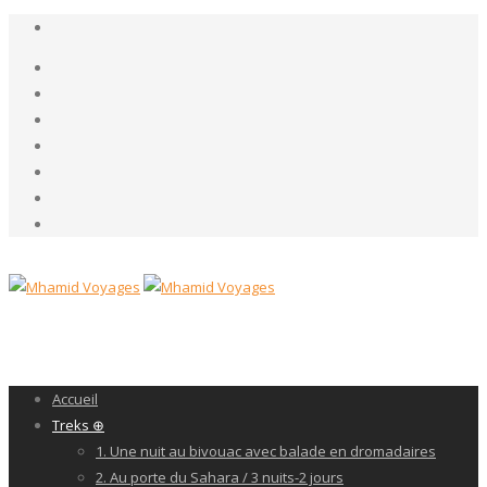
Accueil
Treks ⊕
1. Une nuit au bivouac avec balade en dromadaires
2. Au porte du Sahara / 3 nuits-2 jours