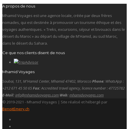
A propos de nous
Mhamid Voyages est une agence locale, créée par deux frères
nomades, qui est destinée à promouvoir un tourisme éthique et des
voyages authentiques. « Treks, excursions, séjour et bivouacs dans le
désert du Maroc » au départ du village de M'Hamid, au sud Maroc,
dans le désert du Sahara.
Ce que nos clients disent de nous
Mhamid Voyages
Soubai, 131, M'Hamid Center, Mhamid 47402, Morocco
Phone:
WhatsApp :
+212 671 45 50 65
Fax:
Accredited travel agency, licence number : 47725782
E-Mail:
info@mhamidvoyages.com
Web:
mhamidvoyages.com
© 2019-2021 - Mhamid Voyages | Site réalisé et hébergé par
BenoitEmery.ch