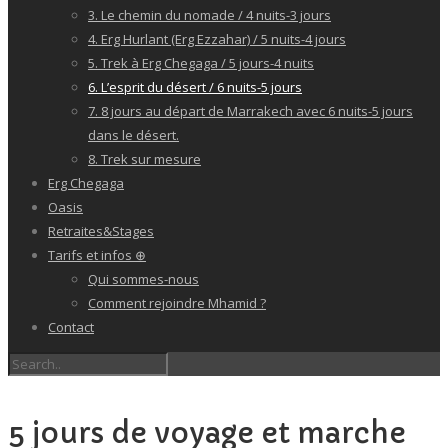
3. Le chemin du nomade / 4 nuits-3 jours
4. Erg Hurlant (Erg Ezzahar) / 5 nuits-4 jours
5. Trek à Erg Chegaga / 5 jours-4 nuits
6. L’esprit du désert / 6 nuits-5 jours
7. 8 jours au départ de Marrakech avec 6 nuits-5 jours
dans le désert.
8. Trek sur mesure
Erg Chegaga
Oasis
Retraites&Stages
Tarifs et infos ⊕
Qui sommes-nous
Comment rejoindre Mhamid ?
Contact
5 jours de voyage et marche